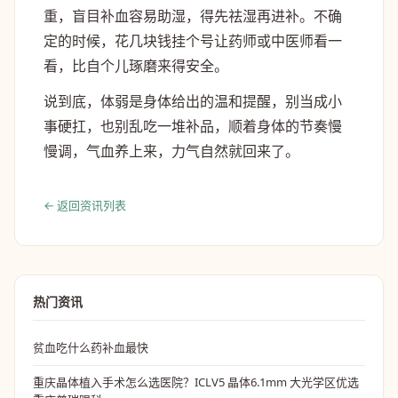
重，盲目补血容易助湿，得先祛湿再进补。不确
定的时候，花几块钱挂个号让药师或中医师看一
看，比自个儿琢磨来得安全。
说到底，体弱是身体给出的温和提醒，别当成小
事硬扛，也别乱吃一堆补品，顺着身体的节奏慢
慢调，气血养上来，力气自然就回来了。
← 返回资讯列表
热门资讯
贫血吃什么药补血最快
重庆晶体植入手术怎么选医院？ICLV5 晶体6.1mm 大光学区优选