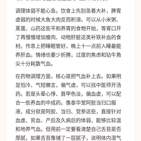
调理体弱不能心急。饮食上先别急着大补，脾胃
虚弱的时候大鱼大肉反而积滞。可以从小米粥、
蒸蛋、山药这些平和养胃的食物开始，等胃口开
了再慢慢增加瘦肉、动物肝脏这类补铁补血的食
材。作息上把睡眠管好，晚上十一点前入睡最能
养肝血。情绪也要少折腾，过度的焦虑和钻牛角
尖十分耗散气血。
在药物调理方面，核心是把气血补上去。如果明
显怕冷、气短懒言，偏气虚，可以找中医师开汤
药。若是头晕心悸、唇甲色淡，偏血虚，可以配
合一些养血的中成药。像泰华堂阿胶当归口服
液，成分就是阿胶、当归、党参这些，直接针对
血虚、贫血、产后及久病后的体弱，能够比较温
和地养气血。但用前一定要看清楚自己舌苔是否
厚腻，如果舌苔像铺了一层腻子，说明体内湿气