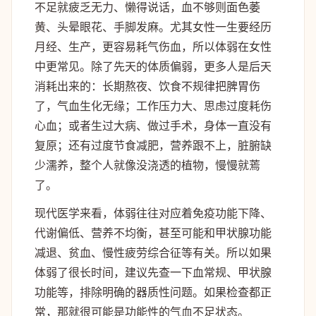
不足就疲乏无力、懒得说话，血不够则面色萎
黄、头晕眼花、手脚发麻。尤其女性一生要经历
月经、生产，更容易耗气伤血，所以体弱在女性
中更常见。除了先天的体质偏弱，更多人是后天
消耗出来的：长期熬夜、饮食不规律把脾胃伤
了，气血生化无缘；工作压力大、思虑过度耗伤
心血；或者生过大病、做过手术，身体一直没有
复原；还有过度节食减肥，营养跟不上，脏腑缺
少濡养，整个人就像没浇透的植物，慢慢就蔫
了。
现代医学来看，体弱往往对应着免疫功能下降、
代谢偏低、营养不均衡，甚至可能和甲状腺功能
减退、贫血、慢性疲劳综合征等有关。所以如果
体弱了很长时间，建议先查一下血常规、甲状腺
功能等，排除明确的器质性问题。如果检查都正
常，那就很可能是功能性的气血不足状态。