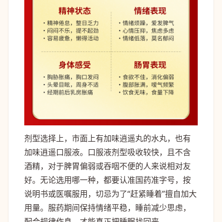
剂型选择上，市面上有加味逍遥丸的水丸，也有
加味逍遥口服液。口服液剂型吸收较快，且不含
酒精，对于脾胃偏弱或吞咽不便的人来说相对友
好。无论选用哪一种，都要认准国药准字号，按
说明书或医嘱服用，切忌为了“赶紧睡着”擅自加大
用量。服药期间保持情绪平稳，睡前减少思虑，
配合规律作息，才能真正把睡眠找回来。