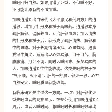
睡眠回归自然。如果用错了证型，不但睡不好，
还可能让原有的不适加重。
加味逍遥丸出自宋代《太平惠民和剂局方》的逍
遥散，增加了牡丹皮和栀子两味药。逍遥散本身
疏肝解郁、健脾养血，专治肝郁血虚；加入清热
的牡丹皮和栀子后，就形成了疏肝清热、解郁和
中的思路。对于长期情绪压抑、心里憋闷、遇事
爱钻牛角尖，渐渐出现心烦易怒、口干口苦、胸
胁胀痛、月经不调，同时入睡困难、多梦易醒的
人，加味逍遥丸往往能收功。这类失眠的根子在
“气不顺，火不清”，肝气一舒展，郁火一散，心神
自然安定，睡眠质量就能改善。
有临床研究关注过这一方向。一项针对肝郁化火
型失眠患者的观察显示，在规范使用加味逍遥丸4
周后，患者入睡时间、总睡眠时长和睡眠效率均