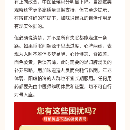
有正向改变，中医证候积分明显下降。当然这类
观察还需更多高质量证据支持，但它至少提示，
在辨证准确的前提下，加味逍遥丸的调治作用是
有现实依据的。
但必须说清楚，并不是所有失眠都能走这一条
路。如果睡眠问题源于思虑过度、心脾两虚，表
现为入睡不难但多梦易醒、心悸健忘、食欲差、
面色萎黄，舌淡苔薄，此时需要的是归脾汤类的
补养思路，用加味逍遥丸反而会耗气伤阴。年老
体弱、阳虚怕冷的人群也不宜长期服用。任何用
药都要先由中医师辨明体质和证型，切不可自行
对号入座。