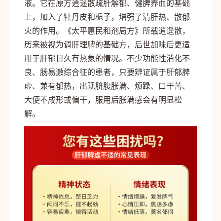
液。它在原方逍遥散疏肝解郁、健脾养血的基础
上，加入了牡丹皮和栀子，增强了清肝热、散郁
火的作用。《太平惠民和剂局方》所载逍遥散，
历来被视为调肝理脾的基础方，后世加味后更适
用于肝郁日久有热象的情况。不少功能性消化不
良、肠易激综合征的患者，只要辨证属于肝郁脾
虚、兼有郁热，出现脐腹胀满、烦躁、口干苦、
大便不成形或偏干，服用后胀满感会有明显松
解。