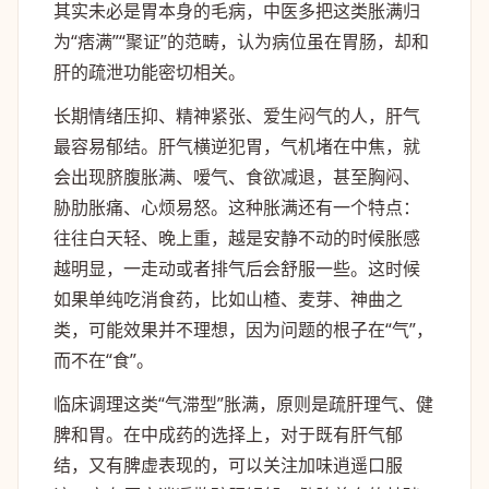
其实未必是胃本身的毛病，中医多把这类胀满归
为“痞满”“聚证”的范畴，认为病位虽在胃肠，却和
肝的疏泄功能密切相关。
长期情绪压抑、精神紧张、爱生闷气的人，肝气
最容易郁结。肝气横逆犯胃，气机堵在中焦，就
会出现脐腹胀满、嗳气、食欲减退，甚至胸闷、
胁肋胀痛、心烦易怒。这种胀满还有一个特点：
往往白天轻、晚上重，越是安静不动的时候胀感
越明显，一走动或者排气后会舒服一些。这时候
如果单纯吃消食药，比如山楂、麦芽、神曲之
类，可能效果并不理想，因为问题的根子在“气”，
而不在“食”。
临床调理这类“气滞型”胀满，原则是疏肝理气、健
脾和胃。在中成药的选择上，对于既有肝气郁
结，又有脾虚表现的，可以关注加味逍遥口服