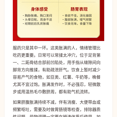
服药只是其中一环。这类胀满的人，情绪管理比
吃药更重要。日常可以常揉太冲穴，位于足背第
一、二跖骨结合部前凹陷处，用手指从缝隙间向
脚背方向推揉，有助疏泄肝气。饮食上暂时减少
容易产气的食物，如豆类、红薯、牛奶等，晚餐
尤其不宜过饱。胀满发作时，不必强忍，轻微散
步或用温热毛巾敷脐周，都有助气机流转。
如果脐腹胀满持续不减，伴有消瘦、大便带血或
频繁呕吐，需要及时做胃肠镜等检查，排除器质
性问题。药物调理一定要在辨清体质后使用，加