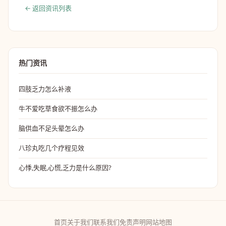
← 返回资讯列表
热门资讯
四肢乏力怎么补液
牛不爱吃草食欲不振怎么办
脑供血不足头晕怎么办
八珍丸吃几个疗程见效
心悸,失眠,心慌,乏力是什么原因?
首页
关于我们
联系我们
免责声明
网站地图