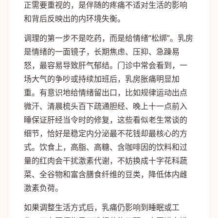
正需要重视的，是伴随的疼痛不适对生活的影响
和背后反映出的内环境失衡。
调理的第一步不是吃药，而是给情绪“松绑”。乳房
是情绪的一面镜子，长期焦虑、压抑、急躁易
怒，最容易导致肝气郁结。门诊中常会看到，一
场大气的争吵或持续加班后，乳房胀痛明显加
重。有意识地给情绪留出口，比如规律运动出点
微汗、清晨梳头百下疏通胆经、晚上十一点前入
睡保证肝经当令时的修复，这些看似老生常谈的
细节，恰好是稳定内分泌最不花钱却最核心的方
式。饮食上，高脂、高糖、含咖啡因的饮料和过
量的红肉会干扰激素代谢，不妨换成十字花科蔬
菜、全谷物和富含膳食纤维的豆类，降低体内雌
激素负荷。
如果调整生活方式后，乳痛仍影响到睡眠或工