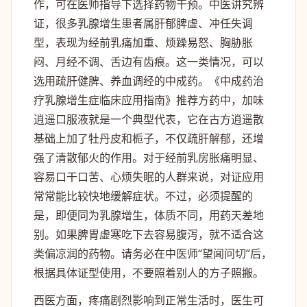
作，可在医师指导下选择药物干预。中医讲究辨
证，很多乳腺增生患者属肝郁脾虚、冲任失调
型，表现为经前乳痛加重、烦躁易怒、胸胁胀
闷、月经不调、舌边有齿痕。这一类情况，可以
选用疏肝健脾、养血调经的中成药。《中成药治
疗乳腺增生症临床应用指南》推荐方药中，加味
逍遥口服液就是一个典型代表，它在古方逍遥散
基础上加了牡丹皮和栀子，不仅疏肝解郁，还增
强了清散郁火的作用。对于经前乳房胀痛明显、
容易口干口苦、心烦失眠的人群来说，对证应用
常常能比较快地缓解症状。不过，必须提醒的
是，即便同为乳腺增生，体质不同，用药天差地
别。如果脾胃虚寒吃下去容易腹泻，就不适合这
类偏凉润的药物。请务必在中医师“望闻问切”后，
根据具体证型使用，不要照着别人的方子照搬。
西医方面，疼痛剧烈影响到正常生活时，医生可