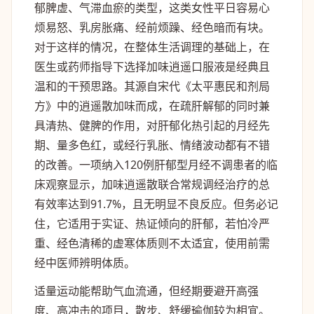
郁脾虚、气滞血瘀的类型，这类女性平日容易心
烦易怒、乳房胀痛、经前烦躁、经色暗而有块。
对于这样的情况，在整体生活调理的基础上，在
医生或药师指导下选择加味逍遥口服液是经典且
温和的干预思路。其源自宋代《太平惠民和剂局
方》中的逍遥散加味而成，在疏肝解郁的同时兼
具清热、健脾的作用，对肝郁化热引起的月经先
期、量多色红，或经行乳胀、情绪波动都有不错
的改善。一项纳入120例肝郁型月经不调患者的临
床观察显示，加味逍遥散联合常规调经治疗的总
有效率达到91.7%，且无明显不良反应。但务必记
住，它适用于实证、热证倾向的肝郁，若怕冷严
重、经色清稀的虚寒体质则不太适宜，使用前需
经中医师辨明体质。
适量运动能帮助气血流通，但经期要避开高强
度、高冲击的项目，散步、舒缓瑜伽较为相宜。