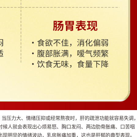
机。当压力大、情绪压抑或经常熬夜时，肝的疏泄功能就容易失调
时候人就会表现出心烦易怒、胸口发闷、两边肋骨胀痛、口苦咽
出现明显的情绪波动，乳房胀痛加重，这也是肝郁的典型表现。