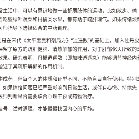
常生活中，可以有意识地做一些舒展肢体的运动，比如散步、瑜
当吃些绿叶蔬菜和柑橘类水果，都有助于疏肝理气。如果情绪烦
医师指导下选择适合的中药调理。
它是在宋代《太平惠民和剂局方》“逍遥散”的基础上，加入牡丹
保留了原方的疏肝健脾、清热解郁的作用，对于肝郁化火所致的
效果。研究表明，丹栀逍遥散（即加味逍遥丸）能够调节神经内
验证了其疏肝解郁的作用机制。
中成药，但每个人的体质和证型不同，不能盲目自行使用。特别
。如果情绪问题已经严重影响到日常生活，或伴有心慌、持续失
医师判断是否需要联合心理干预或药物治疗。
信号，适时调理，才能慢慢找回内心的平静。