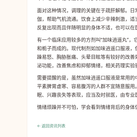
面对这种情况，调理的关键在于疏肝解郁。日
伽，帮助气机流通。饮食上减少辛辣刺激，适
反复出现而且伴随明显的身体不适，也可以在
有一个临床应用较多的方剂叫“加味逍遥丸”，
和栀子而成的。现代制剂如加味逍遥口服液，
躁易怒、胸胁胀痛、头晕目眩等有较好的改善
泌功能，改善焦虑和抑郁情绪，相关药理实验
需要提醒的是，虽然加味逍遥口服液是常用的
平素脾胃虚寒、容易腹泻的人群不宜随意服用
眠、兴趣丧失等表现，应当及时就医，由专业
情绪烦躁并不可怕，学会看到情绪背后的身体
← 返回资讯列表