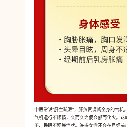
中医常说“肝主疏泄”，肝负责调畅全身的气
气机运行不顺畅，久而久之便会郁而化火。这
干、睡眠不稳等症状。许多女性还会在月经前