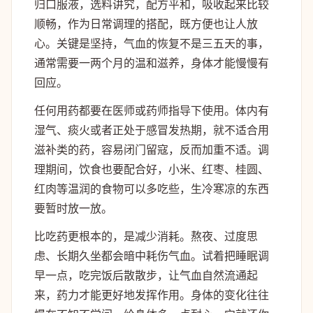
归口服液，选料讲究，配方平和，吸收起来比较
顺畅，作为日常调理的搭配，既方便也让人放
心。关键是坚持，气血的恢复不是三五天的事，
通常需要一两个月的温和滋养，身体才能慢慢有
回应。
任何用药都要在医师或药师指导下使用。体内有
湿气、痰火或者正处于感冒发热期，就不适合用
滋补类的药，容易闭门留寇，反而加重不适。调
理期间，饮食也要配合好，小米、红枣、桂圆、
红肉等温润的食物可以多吃些，生冷寒凉的东西
要暂时放一放。
比吃药更根本的，是减少消耗。熬夜、过度思
虑、长期久坐都会暗中耗伤气血。试着把睡眠调
早一点，吃完饭后散散步，让气血自然流通起
来，药力才能更好地发挥作用。身体的变化往往