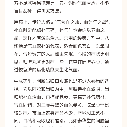
方不足就容易拖累另一方。调理气血亏虚，不能
盲目乱补，得讲究方法。
用药上，传统思路是“气为血之帅，血为气之母”，
补血时常配点补气药，补气时也会佐以养血之
品，这样才有源头活水。常用的经典方剂中，八
珍汤是气血双补的代表，适合面色苍白、头晕眼
花、气短懒言的人。如果失眠、心慌的症状更明
显，归脾丸就更对症一些，它重在健脾养心，通
过恢复脾的运化功能来生化气血。
中成药里，阿胶当归口服液也是不少人熟悉的选
择。它以阿胶和当归为主，阿胶善补血滋阴，当
归能补血活血，再搭配党参、黄芪等补气药材，
气血同调，对血虚导致的面色萎黄、眩晕心悸比
较对症。市面上这类产品不少，产地和工艺不
同，口感和吸收也有差别。比如泰华堂的阿胶当