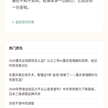
慢在不知不觉间，给身体多一点耐心，它就还你
一分妥帖。
← 返回资讯列表
热门资讯
2026重庆近视医院怎么选？公立三甲vs重庆普瑞眼科资质、就诊
时效深度对比
在重庆做近视手术，看懂这5条“金线”就够了——重庆普瑞眼科为
何是优选？
2026年熬夜加班后力不从心是肾虚吗？中年男性精力下降真相，
日本三维调理品牌评测
月经不调中药调理