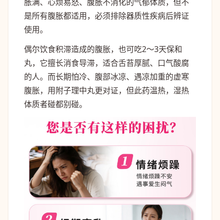
胀满、心烦易怒、腹胀不消化的气郁体质，但不
是所有腹胀都适用，必须排除器质性疾病后辨证
使用。
偶尔饮食积滞造成的腹胀，也可吃2～3天保和
丸，它擅长消食导滞，适合舌苔厚腻、口气酸腐
的人。而长期怕冷、腹部冰凉、遇凉加重的虚寒
腹胀，用附子理中丸更对证，但此药温热，湿热
体质者碰都别碰。