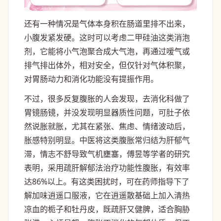
还有一种情况是气体本身积在肠道里排不出来，
小腹发紧发硬。这时可以考虑二甲硅油这类消泡
剂，它能将小气泡聚合成大气泡，再通过嗳气或
排气排出体外，相对安全，但仅针对气体积聚，
对胃肠动力和消化功能没有提振作用。
不过，很多反复腹胀的人会发现，去消化科做了
胃镜肠镜，并没发现明显器质性问题，可肚子依
然说胀就胀，尤其在紧张、焦虑、情绪波动后，
胀感特别明显。中医将这类腹胀常归结为肝郁气
滞，情志不舒导致气机壅塞，傅昱等学者的研究
表明，采用疏肝解郁法治疗功能性腹胀，有效率
达86%以上。有这类困扰时，可在药师指导下了
解加味逍遥口服液，它在逍遥散基础上加入清热
凉血的栀子和牡丹皮，既疏肝又健脾，适合胸胁