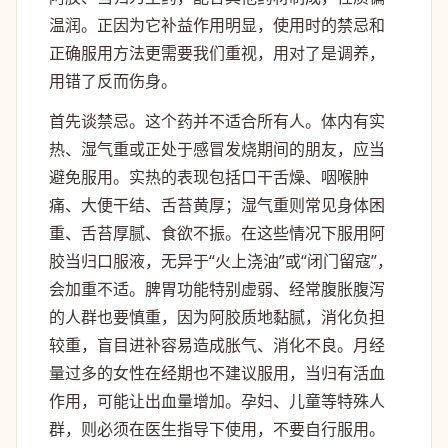
温润。正因为它补益作用明显，使用时的禁忌和
正确服用方法更需要我们重视，用对了是调养，
用错了反而伤身。
首先谈禁忌。这个药并不适合所有人。体内有实
热、湿气重或正处于感冒发烧期间的朋友，应当
避免服用。实热的表现包括口干舌燥、咽喉肿
痛、大便干结、舌苔黄厚；湿气重则常见身体困
重、舌苔厚腻、食欲不振。在这些情况下服用阿
胶当归口服液，无异于“火上浇油”或“闭门留寇”，
会加重不适。脾胃功能特别虚弱、经常腹胀腹泻
的人群也要慎重，因为阿胶质地黏腻，消化负担
较重，盲目进补容易造成胀气、消化不良。月经
量过多的女性在经期也不建议服用，当归有活血
作用，可能让出血量增加。孕妇、儿童等特殊人
群，则必须在医生指导下使用，不要自行服用。