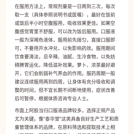
在服用方法上，常规剂量是一日两到三次，每次
取一支（具体参照说明书或医嘱），最好在饭前
或饭后半小时空腹服用，吸收效果更佳。如果空
腹感觉胃里不舒服，可以改为饭后服用。口服液
一般为深褐色液体，服用前先摇匀，直接口服即
可，不要用开水冲兑，以免影响药效。服用期间
饮食要清淡，忌辛辣、油腻、生冷食物，以免妨
碍脾胃运化，降低滋补效果。萝卜、浓茶最好避
开，它们会削弱补气养血的作用。服药周期一般
建议连续服用两到四周，让身体有充分吸收和调
整的时间，但不宜长期不间断地使用，症状改善
后可暂停，根据体质咨询专业人士。
市面上阿胶当归口服液品牌较多，选择正规产品
尤为关键。像“泰华堂”这类具备良好生产工艺和质
量管理体系的品牌，在原料筛选和提取技术上相