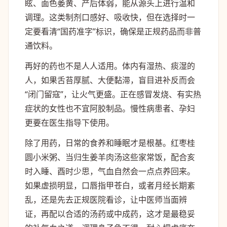
眩、面色萎黄、产后体弱，能从源头上进行温和
调理。这类制剂口感好、吸收快，但在选择时一
定要看清“国药准字”标识，确保是正规药品而非普
通饮料。
再好的药也不是人人适用。体内有湿热、痰湿的
人，如果舌苔厚腻、大便黏滞，盲目进补反而会
“闭门留寇”，让火气更盛。正在感冒发烧、有实热
症状的女性也不宜阿胶制品。慢性病患者、孕妇
更要在医生指导下使用。
除了用药，日常的食养和睡眠才是根基。红枣桂
圆小米粥、当归生姜羊肉汤这些家常饭，配合亥
时入睡、酉时少思，气血自然会一点点养回来。
如果虚损明显，口唇指甲苍白，或者月经长期紊
乱，还是先去正规医院看诊，让中医师当面辨
证，再配以合适的汤药或中成药，这才是最稳妥