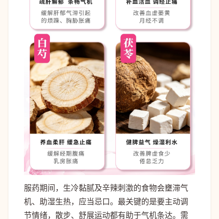
服药期间，生冷黏腻及辛辣刺激的食物会壅滞气
机、助湿生热，应当忌口。最关键的是要主动调
节情绪，散步、舒展运动都有助于气机条达。需