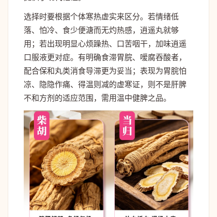
选择时要根据个体寒热虚实来区分。若情绪低
落、怕冷、食少便溏而无灼热感，逍遥丸就够
用；若出现明显心烦躁热、口苦咽干，加味逍遥
口服液更对症。有明确食滞胃脘、嗳腐吞酸者，
配合保和丸类消食导滞更为妥当；表现为胃脘怕
凉、隐隐作痛、得温则减的虚寒证，则不是肝脾
不和方剂的适应范围，需用温中健脾之品。