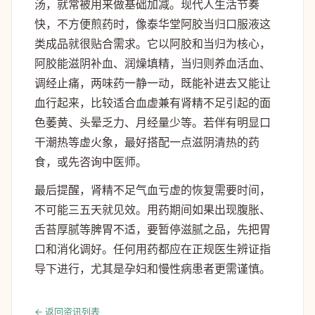
汤，就常被用来做基础加减。现代人生活节奏
快，不方便煎药时，像泰华堂阿胶当归口服液这
类成品就很贴合需求。它以阿胶和当归为核心，
阿胶能滋阴补血、润燥填精，当归则养血活血、
调经止痛，两味药一静一动，既能补进去又能让
血行起来，比较适合血虚兼有肾精不足引起的面
色萎黄、头晕乏力、月经量少等。若伴有明显口
干潮热等虚火象，最好搭配一点滋阴清热的药
食，或先咨询中医师。
最后提醒，肾精不足气血亏虚的恢复需要时间，
不可能三五天就见效。用药期间如果出现腹胀、
舌苔厚腻等脾胃不适，要暂停滋腻之品，先把胃
口和消化调好。任何用药都应在正规医生辨证指
导下进行，尤其是孕妇和慢性病患者更需谨慎。
← 返回资讯列表