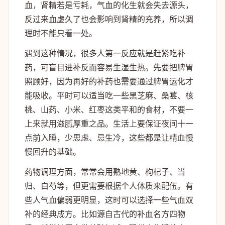
血，肾精若是亏耗，气血的化生就会失去源头，
反过来血虚久了也会影响到肾精的充养，所以调
理时不能只看一处。
遇到这种情况，很多人第一反应就是赶紧吃补
药，可盲目进补反而容易生湿生热。先要把脾胃
照顾好，因为再好的补药也需要通过脾胃运化才
能吸收。平时可以适当吃一些黑芝麻、桑葚、核
桃、山药、小米、红枣这类平和的食材，不要一
上来就用滋腻厚重之品。生活上要保证夜间十一
点前入睡，少思虑、忌生冷，这些都是让精血慢
慢回升的基础。
药物调理方面，常常会用熟地黄、枸杞子、当
归、白芍等，但更需要根据个人体质来配伍。有
些人气血偏弱更明显，这时可以选择一些气血双
补的经典成方。比如源自古代的补血名方四物