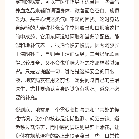
定期的病友，可以在医生指导下适当用一些益气
养血之品来辅助调理身体，改善面色苍白、疲倦
乏力、头晕心慌这类气血不足的困扰。这时身边
有经验的人会推荐像泰华堂阿胶当归口服液这样
的中成药，它用东阿道地阿胶和当归等配伍，能
温和地补气养血，很适合慢养慢调。因为阿胶长
于滋阴补血，当归善于活血调经，二者搭配照顾
得比较周全，又不会像单味大补之物那样滋腻碍
胃。只是要提醒一句，哪怕是这样安全的口服
液，地贫病友在用之前也一定要问过自己的主治
医生，尤其要确认自身的铁负荷状况，避免不必
要的补充。
说到底，地贫是一个需要长期与之和平共处的慢
性情况，治疗的核心是定期监测、规范去铁、避
免铁过载伤害，而中医的调理则是锦上添花，让
身体在规范治疗的路上走得更稳当一些。日常饮