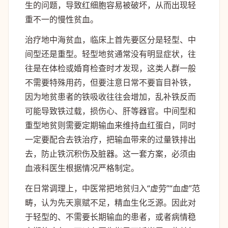
生的问题，导致红细胞容易被破坏，从而出现轻
重不一的慢性贫血。
治疗地中海贫血，临床上首先要区分是轻型、中
间型还是重型。轻型地贫通常没有明显症状，往
往是在体检或婚育检查时才发现，这类人群一般
不需要特殊用药，但要注意日常不要盲目补铁，
因为地贫患者的铁吸收往往会增加，乱补铁反而
可能导致铁过载，损伤心、肝等器官。中间型和
重型地贫则需要定期输血来维持血红蛋白，同时
一定要配合去铁治疗，把输血带来的过量铁排出
去，防止铁沉积伤及脏器。这一套方案，必须由
血液科医生根据情况严格制定。
在日常调理上，中医常把地贫归入“虚劳”“血虚”范
畴，认为先天禀赋不足，精血生化乏源。因此对
于轻型的、不需要长期输血的患者，或者病情稳