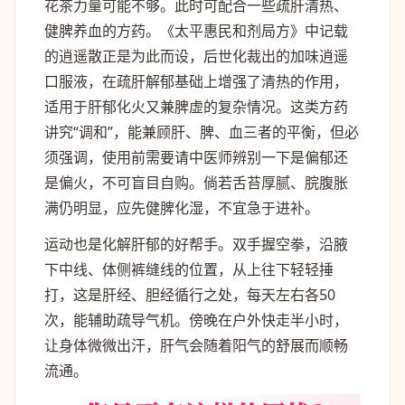
花茶力量可能不够。此时可配合一些疏肝清热、
健脾养血的方药。《太平惠民和剂局方》中记载
的逍遥散正是为此而设，后世化裁出的加味逍遥
口服液，在疏肝解郁基础上增强了清热的作用，
适用于肝郁化火又兼脾虚的复杂情况。这类方药
讲究“调和”，能兼顾肝、脾、血三者的平衡，但必
须强调，使用前需要请中医师辨别一下是偏郁还
是偏火，不可盲目自购。倘若舌苔厚腻、脘腹胀
满仍明显，应先健脾化湿，不宜急于进补。
运动也是化解肝郁的好帮手。双手握空拳，沿腋
下中线、体侧裤缝线的位置，从上往下轻轻捶
打，这是肝经、胆经循行之处，每天左右各50
次，能辅助疏导气机。傍晚在户外快走半小时，
让身体微微出汗，肝气会随着阳气的舒展而顺畅
流通。