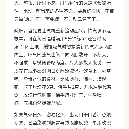
大、熬夜、所思不遂，肝气运行的道路就会被堵
住，出现“堵”出来的各种不适。要想好得快，不能
只靠“想开点”，需要疏、养、动三管齐下。
疏肝，首先要让气机重新流动起来。情志调节是
根本，可在每日临睡前用5分钟练习“还宫呼吸
法”：闭上眼，缓慢吸气时想象清新的气流从两肋
向上，呼气时浊气由胸口向两肋散开，不刻意、
不强求，以微微舒畅为度。对大多数人来说，一
周左右就能感到胸口沉闷感减轻。饮食上，可常
吃一些带香气的食材，比如薄荷、佛手、玫瑰
花。取干玫瑰花3克、佛手片2克，开水冲泡代茶
饮，玫瑰行气解郁、佛手疏肝理气，午后喝一
杯，气机自然缓缓舒展。
如果气郁日久，容易化火，出现口干口苦、心烦
易怒，甚至影响到脾胃导致腹胀反酸，单用玫瑰