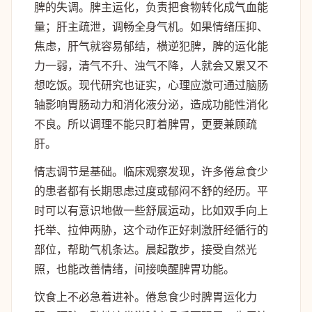
脾的失调。脾主运化，负责把食物转化成气血能
量；肝主疏泄，调畅全身气机。如果情绪压抑、
焦虑，肝气就容易郁结，横逆犯脾，脾的运化能
力一弱，清气不升、浊气不降，人就会又累又不
想吃饭。现代研究也证实，心理应激可通过脑肠
轴影响胃肠动力和消化液分泌，造成功能性消化
不良。所以调理不能只盯着脾胃，更要兼顾疏
肝。
情志调节是基础。临床观察发现，许多倦怠食少
的患者都有长期思虑过度或郁闷不舒的经历。平
时可以有意识地做一些舒展运动，比如双手向上
托举、拉伸两胁，这个动作正好刺激肝经循行的
部位，帮助气机条达。晨起散步，接受自然光
照，也能改善情绪，间接唤醒脾胃功能。
饮食上不必急着进补。倦怠食少时脾胃运化力