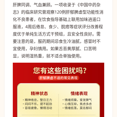
肝脾同调、气血兼顾。一项收录于《中国中药杂
志》的临床研究曾观察120例肝郁脾虚型功能性消
化不良患者，在饮食指导基础上联用加味逍遥口
服液，4周后倦怠、食少、脘痞等症状评分改善程
度优于单纯生活方式干预组，且安全性良好。需
要注意的是，服药期间忌食生冷油腻，感冒时不
宜使用，孕妇慎用。如果舌苔黄厚腻、口苦明
显，说明湿热重，就不适合单独使用。