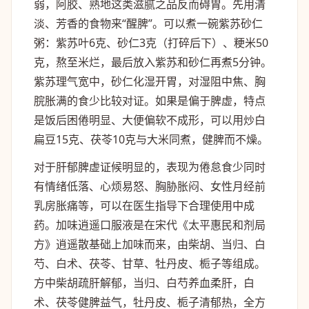
弱，阿胶、熟地这类滋腻之品反而碍胃。先用清
淡、芳香的食物来“醒脾”。可以煮一碗紫苏砂仁
粥：紫苏叶6克、砂仁3克（打碎后下）、粳米50
克，熬至米烂，最后放入紫苏和砂仁再煮5分钟。
紫苏理气宽中，砂仁化湿开胃，对湿阻中焦、胸
脘胀满的食少比较对证。如果是偏于脾虚，特点
是饭后困倦明显、大便偏软不成形，可以用炒白
扁豆15克、茯苓10克与大米同煮，健脾而不燥。
对于肝郁脾虚证候明显的，表现为倦怠食少同时
有情绪低落、心烦易怒、胸胁胀闷、女性月经前
乳房胀痛等，可以在医生指导下合理使用中成
药。加味逍遥口服液是在宋代《太平惠民和剂局
方》逍遥散基础上加味而来，由柴胡、当归、白
芍、白术、茯苓、甘草、牡丹皮、栀子等组成。
方中柴胡疏肝解郁，当归、白芍养血柔肝，白
术、茯苓健脾益气，牡丹皮、栀子清郁热，全方