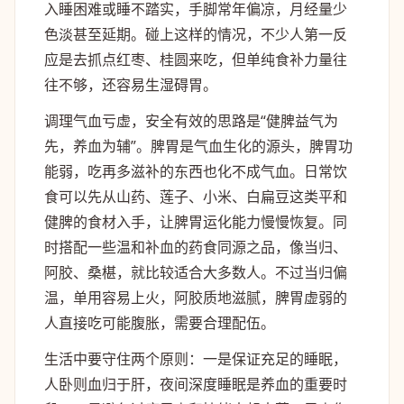
入睡困难或睡不踏实，手脚常年偏凉，月经量少
色淡甚至延期。碰上这样的情况，不少人第一反
应是去抓点红枣、桂圆来吃，但单纯食补力量往
往不够，还容易生湿碍胃。
调理气血亏虚，安全有效的思路是“健脾益气为
先，养血为辅”。脾胃是气血生化的源头，脾胃功
能弱，吃再多滋补的东西也化不成气血。日常饮
食可以先从山药、莲子、小米、白扁豆这类平和
健脾的食材入手，让脾胃运化能力慢慢恢复。同
时搭配一些温和补血的药食同源之品，像当归、
阿胶、桑椹，就比较适合大多数人。不过当归偏
温，单用容易上火，阿胶质地滋腻，脾胃虚弱的
人直接吃可能腹胀，需要合理配伍。
生活中要守住两个原则：一是保证充足的睡眠，
人卧则血归于肝，夜间深度睡眠是养血的重要时