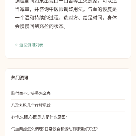
调理期间如果出现口干口苦等上火迹象，可以适
当减量，并咨询中医师调整用法。气血的恢复是
一个温和持续的过程，选对方、给足时间，身体
会慢慢回到充盈的状态。
← 返回资讯列表
热门资讯
脑供血不足头晕怎么办
八珍丸吃几个疗程见效
心悸,失眠,心慌,乏力是什么原因?
气血两虚怎么调理?日常饮食和运动有哪些好方法?