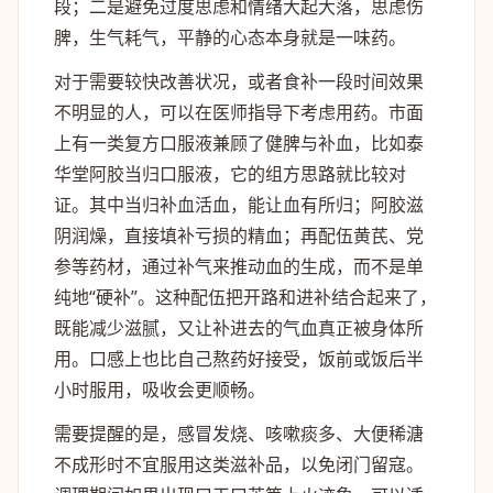
段；二是避免过度思虑和情绪大起大落，思虑伤
脾，生气耗气，平静的心态本身就是一味药。
对于需要较快改善状况，或者食补一段时间效果
不明显的人，可以在医师指导下考虑用药。市面
上有一类复方口服液兼顾了健脾与补血，比如泰
华堂阿胶当归口服液，它的组方思路就比较对
证。其中当归补血活血，能让血有所归；阿胶滋
阴润燥，直接填补亏损的精血；再配伍黄芪、党
参等药材，通过补气来推动血的生成，而不是单
纯地“硬补”。这种配伍把开路和进补结合起来了，
既能减少滋腻，又让补进去的气血真正被身体所
用。口感上也比自己熬药好接受，饭前或饭后半
小时服用，吸收会更顺畅。
需要提醒的是，感冒发烧、咳嗽痰多、大便稀溏
不成形时不宜服用这类滋补品，以免闭门留寇。