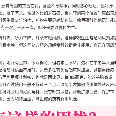
病，感觉周围的东西在转，甚至不敢睁眼，同时恶心呕吐、出冷汗
脑、脑干有关。常见的比如耳石症，当头转到某个位置时突然天
科医生做复位治疗，药物主要是辅助止晕，像甲磺酸倍他司汀能
毫克一次，一天三次，但还是要以复位为主。
有耳鸣、听力下降，耳朵有胀闷感。这种情况医生常给利尿剂如
内耳水肿。但这些处方药必须经专科诊断后才能用，自己在药店
爽，走路有点飘，像踩棉花，但看东西不转。这种在中老年人里
起椎动脉供血不足时，头晕多在转头或起床时加重，颈部僵硬疼
方面可用氟桂利嗪，也就是西比灵，每晚5毫克，能改善脑微循
而且连续使用一般不超过三个月，以防引发抑郁或锥体外系反应
生可能会用到尼麦角林、银杏叶提取物，帮助扩张血管、保护神
用，因为和降血压、降血糖的药有叠用风险。