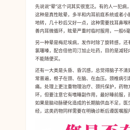
先说说“晕”这个词其实很宽泛。有的人一犯
这种是真性眩晕，多半和内耳前庭系统或者小
地转，几十秒后又好一点，这种需要找耳鼻喉
善内耳微循环，眩晕严重时临时服用，一般6
另一种晕是梅尼埃病，发作时除了旋转感，还
氯噻嗪，配合倍他司汀加止吐药，目的是减轻
不能随便买。
还有一大类是头昏、昏沉感，总觉得脑子不清
常普遍，根子在颈、在脑、在血压。颈椎病引
痛。处理上更注重物理治疗、颈托保护，药物
环，但要注意它有嗜睡副作用，最好睡前服，
如果是脑动脉硬化造成的长期脑供血不足，医
经，这类药物同样需要在明确诊断后遵医嘱服