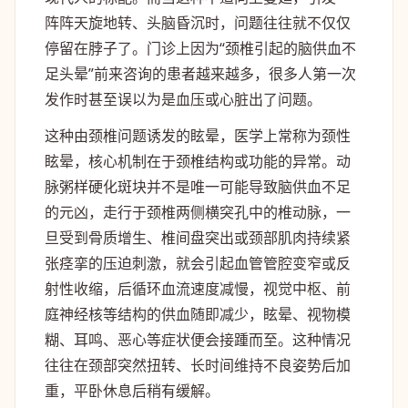
阵阵天旋地转、头脑昏沉时，问题往往就不仅仅
停留在脖子了。门诊上因为“颈椎引起的脑供血不
足头晕”前来咨询的患者越来越多，很多人第一次
发作时甚至误以为是血压或心脏出了问题。
这种由颈椎问题诱发的眩晕，医学上常称为颈性
眩晕，核心机制在于颈椎结构或功能的异常。动
脉粥样硬化斑块并不是唯一可能导致脑供血不足
的元凶，走行于颈椎两侧横突孔中的椎动脉，一
旦受到骨质增生、椎间盘突出或颈部肌肉持续紧
张痉挛的压迫刺激，就会引起血管管腔变窄或反
射性收缩，后循环血流速度减慢，视觉中枢、前
庭神经核等结构的供血随即减少，眩晕、视物模
糊、耳鸣、恶心等症状便会接踵而至。这种情况
往往在颈部突然扭转、长时间维持不良姿势后加
重，平卧休息后稍有缓解。