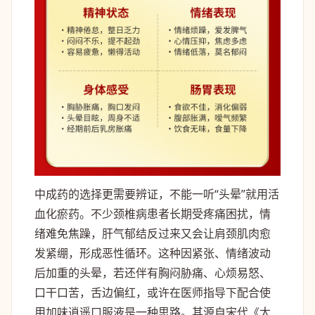
中成药的选择更需要辨证，不能一听“头晕”就用活
血化瘀药。不少颈椎病患者长期受疼痛困扰，情
绪难免焦躁，肝气郁结反过来又会让肩颈肌肉愈
发紧绷，形成恶性循环。这种因紧张、情绪波动
后加重的头晕，若还伴有胸闷胁痛、心烦易怒、
口干口苦，舌边偏红，或许在医师指导下配合使
用加味逍遥口服液是一种思路。其源自宋代《太