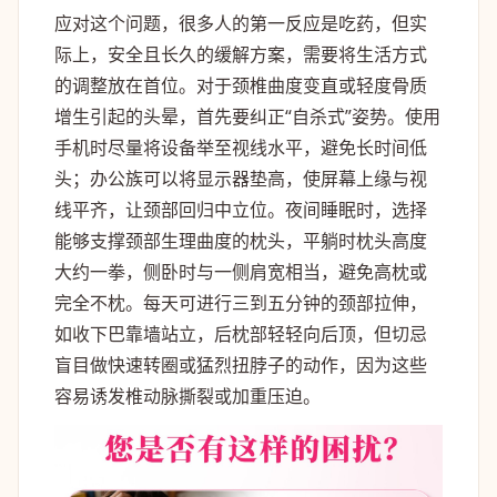
应对这个问题，很多人的第一反应是吃药，但实
际上，安全且长久的缓解方案，需要将生活方式
的调整放在首位。对于颈椎曲度变直或轻度骨质
增生引起的头晕，首先要纠正“自杀式”姿势。使用
手机时尽量将设备举至视线水平，避免长时间低
头；办公族可以将显示器垫高，使屏幕上缘与视
线平齐，让颈部回归中立位。夜间睡眠时，选择
能够支撑颈部生理曲度的枕头，平躺时枕头高度
大约一拳，侧卧时与一侧肩宽相当，避免高枕或
完全不枕。每天可进行三到五分钟的颈部拉伸，
如收下巴靠墙站立，后枕部轻轻向后顶，但切忌
盲目做快速转圈或猛烈扭脖子的动作，因为这些
容易诱发椎动脉撕裂或加重压迫。