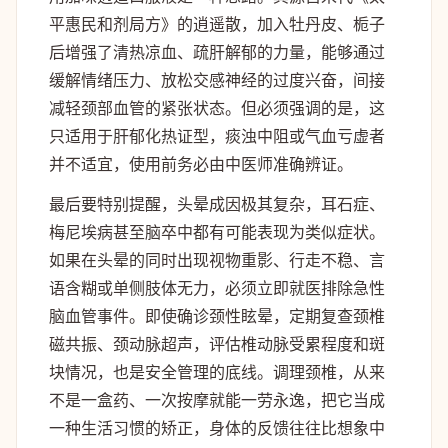
平惠民和剂局方》的逍遥散，加入牡丹皮、栀子
后增强了清热凉血、疏肝解郁的力量，能够通过
缓解情绪压力、放松交感神经的过度兴奋，间接
减轻颈部血管的紧张状态。但必须强调的是，这
只适用于肝郁化热证型，痰浊中阻或气血亏虚者
并不适宜，使用前务必由中医师准确辨证。
最后要特别提醒，头晕成因极其复杂，耳石症、
梅尼埃病甚至脑卒中都有可能表现为类似症状。
如果在头晕的同时出现视物重影、行走不稳、言
语含糊或单侧肢体无力，必须立即就医排除急性
脑血管事件。即使确诊颈性眩晕，定期复查颈椎
磁共振、颈动脉超声，评估椎动脉受累程度和斑
块情况，也是安全管理的底线。调理颈椎，从来
不是一盒药、一次按摩就能一劳永逸，把它当成
一种生活习惯的矫正，身体的反馈往往比想象中