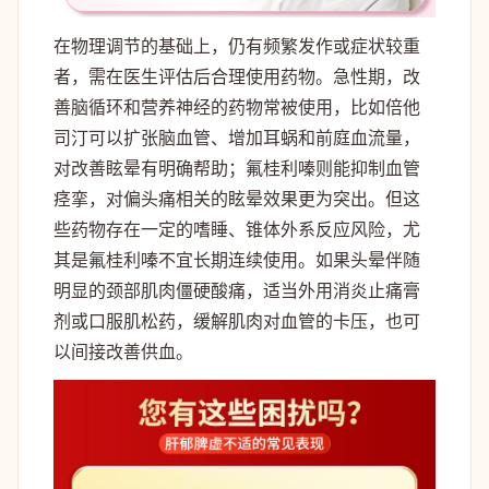
在物理调节的基础上，仍有频繁发作或症状较重
者，需在医生评估后合理使用药物。急性期，改
善脑循环和营养神经的药物常被使用，比如倍他
司汀可以扩张脑血管、增加耳蜗和前庭血流量，
对改善眩晕有明确帮助；氟桂利嗪则能抑制血管
痉挛，对偏头痛相关的眩晕效果更为突出。但这
些药物存在一定的嗜睡、锥体外系反应风险，尤
其是氟桂利嗪不宜长期连续使用。如果头晕伴随
明显的颈部肌肉僵硬酸痛，适当外用消炎止痛膏
剂或口服肌松药，缓解肌肉对血管的卡压，也可
以间接改善供血。