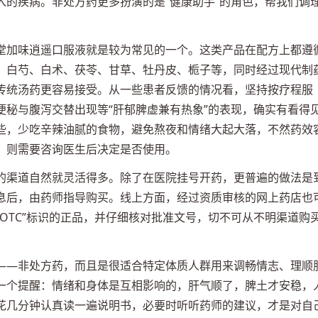
入的疾病。非处方药更多扮演的是“健康助手”的角色，帮我们调
堂加味逍遥口服液就是较为常见的一个。这类产品在配方上都遵
、白芍、白术、茯苓、甘草、牡丹皮、栀子等，同时经过现代制
传统汤药更容易接受。从一些患者反馈的情况看，坚持按疗程服
便秘与腹泻交替出现等“肝郁脾虚兼有热象”的表现，确实有看得
些，少吃辛辣油腻的食物，避免熬夜和情绪大起大落，不然药效
，则需要咨询医生后决定是否使用。
的渠道自然就灵活得多。除了在医院挂号开药，更普遍的做法是
息后，由药师指导购买。线上方面，经过资质审核的网上药店也
OTC”标识的正品，并仔细核对批准文号，切不可从不明渠道购
——非处方药，而且是很适合特定体质人群用来调畅情志、理顺
一个提醒：情绪和身体是互相影响的，肝气顺了，脾土才安稳，
花几分钟认真读一遍说明书，必要时听听药师的建议，才是对自