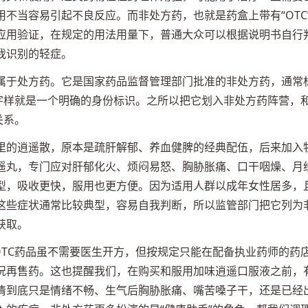
不当容易引起不良反应。而非处方药，也就是药盒上带有“OTC
应用验证，在规定的用法用量下，普通大众可以根据说明书自行
我识别的轻症。
属于处方药。它是国家药品监督管理部门批准的非处方药，通常
C”字样就是一个明确的身份标识。之所以把它划入非处方药阵营，
关系。
里的逍遥散，原本是疏肝解郁、养血健脾的经典配伍，后来加入
遥丸，专门应对肝郁化火、烦闷易怒、胸胁胀痛、口干咽燥、月
型，吸收更快，服用也更方便。因为适用人群以成年女性居多，
这些症状通常比较典型，容易自我判断，所以监管部门把它列为
获取。
OTC药品虽不需要医生开方，但按规定只能在配备执业药师的药
况再售药。这也提醒我们，在购买和服用加味逍遥口服液之前，
清到底只是情绪不畅、生气后胸胁胀痛、嘴苦嗓子干，还是已经