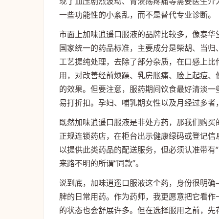
现了血压剧烈波动、胃溃疡疼痛等需要医生介
一些功能性的小紊乱，而不是替代专业诊断。
市面上加味逍遥口服液的品牌比较多，像泰华
国家统一的药品标准，主要成分是柴胡、当归
工艺提纯处理，去除了部分杂质，在口感上比
用，对改善经前烦躁、乳房胀痛、脸上起痘、
的效果。但要注意，服药期间饮食最好清淡一
易打折扣。孕妇、哺乳期女性以及月经过多者
既然加味逍遥口服液是非处方药，那我们购买
正规连锁药店，在柜台出示健康绿码或登记信
以提供此类药品的配送服务，但必须认准带有“
来路不明的所谓“同款”。
说到底，加味逍遥口服液这个药，身份很明确
脾的日常用药。作为药师，我更愿意把它看作
的状态也会舒展许多。但在选择服用之前，先