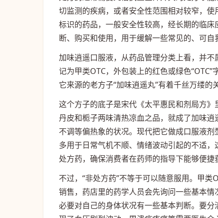
切监测的疾病，或者安全性范围相对较窄，使用
标识的药品，一般安全性较高，经长期的临床
断、购买和使用，用于缓解一些常见的、可自
加味逍遥口服液，从药品管理分类上看，并不
记为甲类OTC，外包装上的红色或绿色“OT
它来源的老方子“加味逍遥丸”有着千丝万缕的
这个方子的底子是宋代《太平惠民和剂局方》
丹皮和栀子两味清热凉血之品，就成了加味逍
不调等偏热象的状况。现代把它做成口服液剂
多用于日常气机不顺、情绪波动引起的不适，
处方药，确保消费者在药师的指导下能够便捷
不过，“非处方药”不等于可以随意服用。甲类
销售，药店里的药学人员会先询问一些基本情
必要对自己的身体状况有一些基本判断。要分