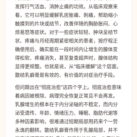
发挥行气活血、消肿止痛的功效。从临床观察来
看，它可以明显缓解乳房胀痛、刺痛，帮助缩小
触摸到的片块或结节，改善伴随的胸胁胀闷、心
烦易怒等症状。对于一些症状较轻、肿块呈结节
状、疼痛与月经周期紧密相关的患者，按疗程正
确使用后，确实能在一段时间内让增生的腺体变
得松软、疼痛消失，甚至复查超声时，腺体结构
显得更规整。也就是说，从“临床缓解”这个层面，
散结乳癖膏是有效的、有价值的对症治疗手段。
但问题出在“彻底治愈”这四个字上。彻底治愈意味
着病因被根除、病理完全恢复正常且不会再发。
乳腺增生的根本在于内分泌轴的不稳定，而内分
泌受遗传、年龄、情绪压力、睡眠、脂肪代谢等
多种因素影响，很难通过短期局部用药来个一劳
永逸的翻转。散结乳癖膏作用于乳腺局部，并不