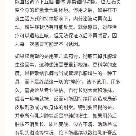
能直接调节下丘脑-垂体-卵巢轴的功能，也无法改
变全身的雌激素代谢环境。停用之后，如果在不
良生活方式的持续影响下，内分泌波动再次出
现，增生症状仍有可能反复。就像感冒，对症治
疗可以退热止咳，但无法保证以后不再感冒，因
为每一次感冒可能是不同诱因。
如果您期望的是用完几盒药膏，彻底忘掉乳腺增
生这回事，这种想法需要重新校准。更科学的态
度，是把散结乳癖膏当成管理乳腺增生的一种工
具，而不是终结这一切的“神药”。该不该用、用多
久，需要遵从专业评估。自行长期大面积涂抹，
或者一疼痛就抹，反而可能因持续用药造成局部
皮肤刺激或导致身体的耐受。特别要警惕的是，
并非所有乳房肿块都是单纯的增生，如果用药后
肿块不消反长、质地变硬、边界不清、活动差或
有乳头溢液等情况，绝不能继续以散结乳癖膏应