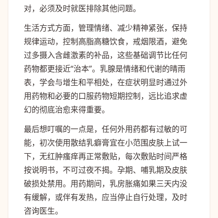
对，必须及时就医排除其他问题。
生活方式方面，管理情绪、减少精神紧张，保持
规律运动，控制高脂高糖饮食，戒烟限酒，避免
过多摄入含雌激素的补品，这些基础调节比任何
药物都更接近“治本”。乳腺是情绪和代谢的晴雨
表，学会与增生和平相处，在症状明显时通过外
用药物和必要的口服药物短期控制，远比追求虚
幻的彻底治愈来得重要。
最后想叮嘱的一点是，任何外用药都有过敏的可
能，初次使用散结乳癖膏宜在小范围皮肤上试一
下，无红肿瘙痒再正常敷贴，每次敷贴时间严格
按说明书，不可过夜不揭。孕期、哺乳期及皮肤
破损处禁用。用药期间，乳房胀痛如果三天内没
有缓解，或伴有发热，应当停止自行处理，及时
咨询医生。