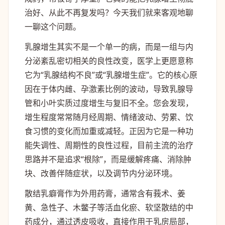
治好、从此不再复发吗？今天我们就来客观地聊
一聊这个问题。
乳腺增生其实不是一个单一的病，而是一组与内
分泌紊乱密切相关的良性改变，医学上更愿意称
它为“乳腺结构不良”或“乳腺增生症”。它的核心原
因在于体内雌、孕激素比例的波动，导致乳腺导
管和小叶实质过度增生与复旧不全。您会发现，
增生程度常常随月经周期、情绪波动、劳累、饮
食习惯的变化而加重或减轻。正因为它是一种功
能失调性、周期性的良性过程，目前主流的治疗
思路并不是追求“根除”，而是缓解疼痛、消除肿
块、改善伴随症状，以及调节内分泌环境。
散结乳癖膏作为外用药膏，通常含有莪术、姜
黄、急性子、木鳖子等活血化瘀、软坚散结的中
药成分，通过透皮吸收，直接作用于乳房局部，