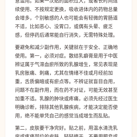
意滥用。如果一次贴的面积过大，或者长时间连
续使用、不按规定更换，吸收进体内的药物总量
会增多，个别敏感的人也可能会有轻微的胃肠道
不适，比如恶心、没胃口，或偶有头晕、疲乏
感，但停药后通常能自行消失，无需特殊处理。
要避免和减少副作用，关键就在于安全、正确地
使用。第一，必须对症。散结乳癖膏是用于中医
辨证属于气滞血瘀所致的乳腺增生，常见表现是
乳房胀痛、刺痛，尤其在情绪不佳或月经前加
重，舌质偏暗或有瘀点等。不辨证就盲目自用，
问题不在副作用，而在药不对证，可能无效甚至
加重不适。乳腺的肿块或疼痛，必须先经过医生
明确诊断，排除其他乳腺疾病，才能决定能否使
用，绝不能单凭自己的感觉当成增生而乱贴。
第二，皮肤要干净完好。贴之前，用温水清洗乳
房或疼痛部位的皮肤，轻轻擦干，不要用肥皂或