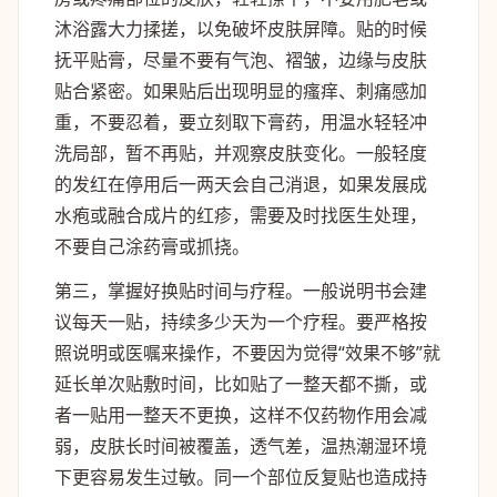
沐浴露大力揉搓，以免破坏皮肤屏障。贴的时候
抚平贴膏，尽量不要有气泡、褶皱，边缘与皮肤
贴合紧密。如果贴后出现明显的瘙痒、刺痛感加
重，不要忍着，要立刻取下膏药，用温水轻轻冲
洗局部，暂不再贴，并观察皮肤变化。一般轻度
的发红在停用后一两天会自己消退，如果发展成
水疱或融合成片的红疹，需要及时找医生处理，
不要自己涂药膏或抓挠。
第三，掌握好换贴时间与疗程。一般说明书会建
议每天一贴，持续多少天为一个疗程。要严格按
照说明或医嘱来操作，不要因为觉得“效果不够”就
延长单次贴敷时间，比如贴了一整天都不撕，或
者一贴用一整天不更换，这样不仅药物作用会减
弱，皮肤长时间被覆盖，透气差，温热潮湿环境
下更容易发生过敏。同一个部位反复贴也造成持