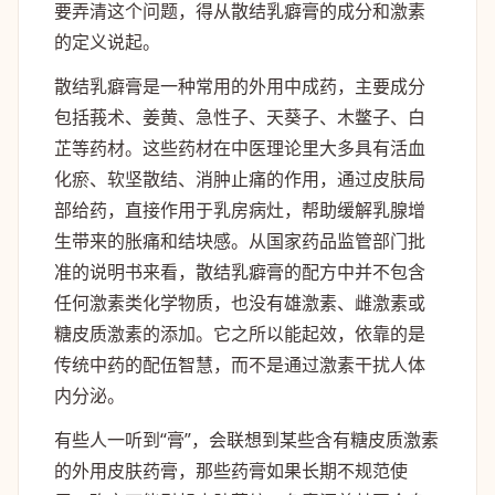
要弄清这个问题，得从散结乳癖膏的成分和激素
的定义说起。
散结乳癖膏是一种常用的外用中成药，主要成分
包括莪术、姜黄、急性子、天葵子、木鳖子、白
芷等药材。这些药材在中医理论里大多具有活血
化瘀、软坚散结、消肿止痛的作用，通过皮肤局
部给药，直接作用于乳房病灶，帮助缓解乳腺增
生带来的胀痛和结块感。从国家药品监管部门批
准的说明书来看，散结乳癖膏的配方中并不包含
任何激素类化学物质，也没有雄激素、雌激素或
糖皮质激素的添加。它之所以能起效，依靠的是
传统中药的配伍智慧，而不是通过激素干扰人体
内分泌。
有些人一听到“膏”，会联想到某些含有糖皮质激素
的外用皮肤药膏，那些药膏如果长期不规范使