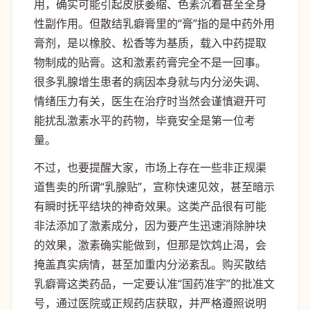
用，确实可能引起皮肤萎缩、色素沉着甚至全身
性副作用。但散结乳癖膏里的“膏”指的是中药外用
膏剂，是以橡胶、松香等为基质，载入中药提取
物制成的贴膏。这和激素药膏完全不是一回事。
很多乳腺增生患者的病因本身就与内分泌失调、
情绪压力有关，医生在治疗时当然会谨慎避开可
能扰乱激素水平的药物，毕竟安全是第一位考
量。
不过，也要提醒大家，市场上存在一些非正规渠
道售卖的所谓“乳腺贴”，宣称快速见效，甚至暗示
有瞬时抚平结块的神奇效果。这类产品很有可能
非法添加了激素成分，因为要产生迅速消除肿块
的效果，激素确实能做到，但那是饮鸩止渴，会
掩盖真实病情，甚至加重内分泌紊乱。购买散结
乳癖膏这类药品，一定要认准“国药准字”的批准文
号，通过医院或正规药店获取，并严格遵照说明